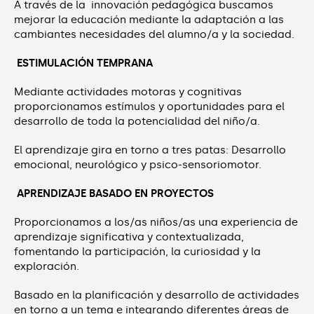
A través de la innovación pedagógica buscamos
mejorar la educación mediante la adaptación a las
cambiantes necesidades del alumno/a y la sociedad.
ESTIMULACIÓN TEMPRANA
Mediante actividades motoras y cognitivas
proporcionamos estímulos y oportunidades para el
desarrollo de toda la potencialidad del niño/a.
El aprendizaje gira en torno a tres patas: Desarrollo
emocional, neurológico y psico-sensoriomotor.
APRENDIZAJE BASADO EN PROYECTOS
Proporcionamos a los/as niños/as una experiencia de
aprendizaje significativa y contextualizada,
fomentando la participación, la curiosidad y la
exploración.
Basado en la planificación y desarrollo de actividades
en torno a un tema e integrando diferentes áreas de