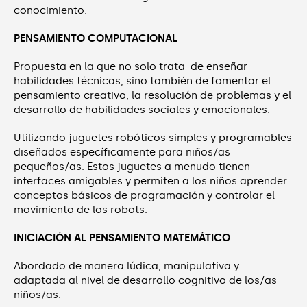
conocimiento.
PENSAMIENTO COMPUTACIONAL
Propuesta en la que no solo trata de enseñar
habilidades técnicas, sino también de fomentar el
pensamiento creativo, la resolución de problemas y el
desarrollo de habilidades sociales y emocionales.
Utilizando juguetes robóticos simples y programables
diseñados específicamente para niños/as
pequeños/as. Estos juguetes a menudo tienen
interfaces amigables y permiten a los niños aprender
conceptos básicos de programación y controlar el
movimiento de los robots.
INICIACIÓN AL PENSAMIENTO MATEMÁTICO
Abordado de manera lúdica, manipulativa y
adaptada al nivel de desarrollo cognitivo de los/as
niños/as.