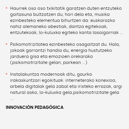
Haurrek oso oso txikitatik garatzen duten entzuteko
gaitasuna bultzatzen du; hori dela eta, musika
ezinbesteko elementua bihurtzen da: euskarazko
nahiz alemaneko abestiak, dantza egitekoak,
entzutekoak, lo-kuluxka egiteko kanta lasaigarriak …
Psikomotrizitatea ezinbesteko osagaitzat du. Hala,
jokoak garrantzi handia du, energia hustutzeko
jarduera gisa eta emozioen orekarako
(psikomotrizitate gelan, parkean …)
Instalakuntza modernoak ditu, gaurko
irakaskuntzari egokituak: interneterako konexioa,
arbela digitalak gela zabal eta iristeko errazak, argi
natural asko, lo-kuluxka gela,psikomotrizitate gela
…
INNOVACIÓN PEDAGÓGICA