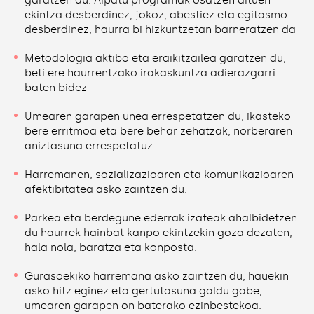
garatzen du. Aipatu programak osatzen dituen
ekintza desberdinez, jokoz, abestiez eta egitasmo
desberdinez, haurra bi hizkuntzetan barneratzen da
Metodologia aktibo eta eraikitzailea garatzen du,
beti ere haurrentzako irakaskuntza adierazgarri
baten bidez
Umearen garapen unea errespetatzen du, ikasteko
bere erritmoa eta bere behar zehatzak, norberaren
aniztasuna errespetatuz.
Harremanen, sozializazioaren eta komunikazioaren
afektibitatea asko zaintzen du.
Parkea eta berdegune ederrak izateak ahalbidetzen
du haurrek hainbat kanpo ekintzekin goza dezaten,
hala nola, baratza eta konposta.
Gurasoekiko harremana asko zaintzen du, hauekin
asko hitz eginez eta gertutasuna galdu gabe,
umearen garapen on baterako ezinbestekoa.