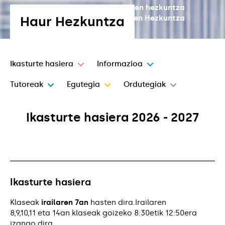
Lehen hezkuntza
Haur Hezkuntza
Derrigorrezko Bigarren Hezkuntza
Ikasturte hasiera
Informazioa
Tutoreak
Egutegia
Ordutegiak
Ikasturte hasiera 2026 - 2027
Ikasturte hasiera
Klaseak
irailaren 7an
hasten dira.Irailaren
8,9,10,11 eta 14an klaseak goizeko 8:30etik 12:50era
izango dira.