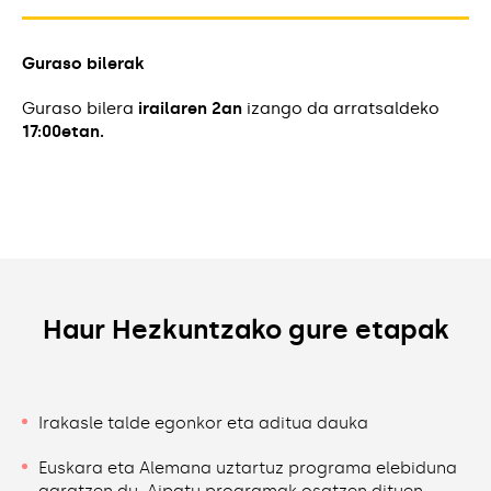
Guraso bilerak
Guraso bilera
irailaren 2an
izango da arratsaldeko
17:00etan.
Haur Hezkuntzako gure etapak
Irakasle talde egonkor eta aditua dauka
Euskara eta Alemana uztartuz programa elebiduna