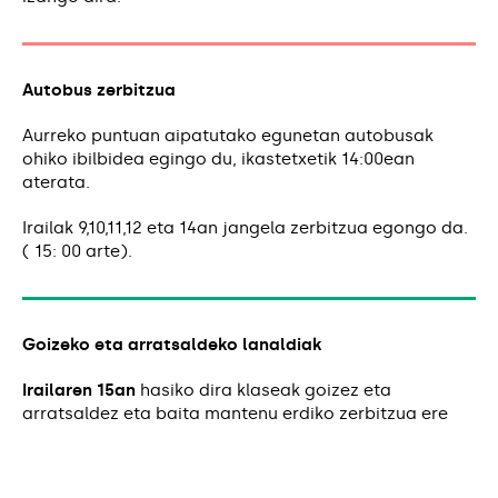
Autobus zerbitzua
Aurreko puntuan aipatutako egunetan autobusak
ohiko ibilbidea egingo du, ikastetxetik 14:00ean
aterata.
Irailak 9,10,11,12 eta 14an jangela zerbitzua egongo da.
( 15: 00 arte).
Goizeko eta arratsaldeko lanaldiak
Irailaren 15an
hasiko dira klaseak goizez eta
arratsaldez eta baita mantenu erdiko zerbitzua ere