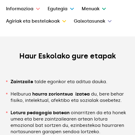
Informazioa
Egutegia
Menuak
Agiriak eta bestelakoak
Gaixotasunak
Haur Eskolako gure etapak
Zaintzaile
talde egonkor eta aditua dauka.
Helburua
haurra zoriontsua izatea
du, bere behar
fisiko, intelektual, afektibo eta sozialak asebetez.
Lotura pedagogía batean
oinarritzen da eta honek
umea eta bere zaintzailearen artean lotura
emozional bat sortzen du, ezinbestekoa haurraren
nortasunaren garapen sendoa lortzeko.