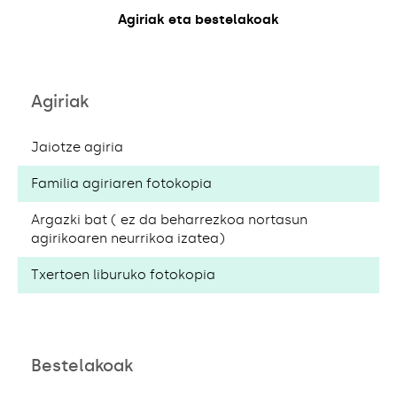
Agiriak eta bestelakoak
Agiriak
Jaiotze agiria
Familia agiriaren fotokopia
Argazki bat ( ez da beharrezkoa nortasun
agirikoaren neurrikoa izatea)
Txertoen liburuko fotokopia
Bestelakoak