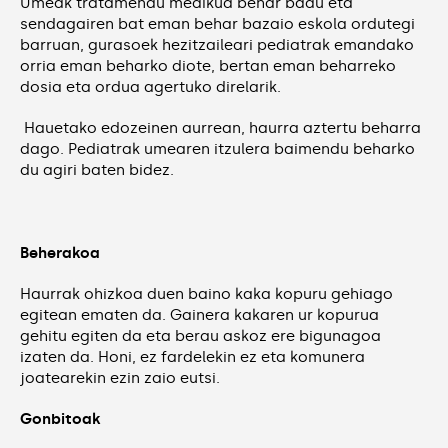
Umeak tratamendu medikua behar badu eta
sendagairen bat eman behar bazaio eskola ordutegi
barruan, gurasoek hezitzaileari pediatrak emandako
orria eman beharko diote, bertan eman beharreko
dosia eta ordua agertuko direlarik.
Hauetako edozeinen aurrean, haurra aztertu beharra
dago. Pediatrak umearen itzulera baimendu beharko
du agiri baten bidez.
Beherakoa
Haurrak ohizkoa duen baino kaka kopuru gehiago
egitean ematen da. Gainera kakaren ur kopurua
gehitu egiten da eta berau askoz ere bigunagoa
izaten da. Honi, ez fardelekin ez eta komunera
joatearekin ezin zaio eutsi.
Gonbitoak