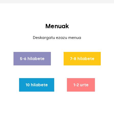
Menuak
Deskargatu ezazu menua
5-6 hilabete
7-8 hilabete
5-6 hilabete
7-8 hilabete
10 hilabete
1-2 urte
10 hilabete
1-2 urte