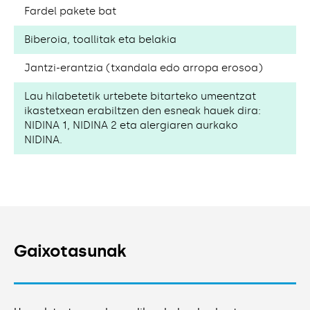
Fardel pakete bat
Biberoia, toallitak eta belakia
Jantzi-erantzia (txandala edo arropa erosoa)
Lau hilabetetik urtebete bitarteko umeentzat
ikastetxean erabiltzen den esneak hauek dira:
NIDINA 1, NIDINA 2 eta alergiaren aurkako
NIDINA.
Gaixotasunak