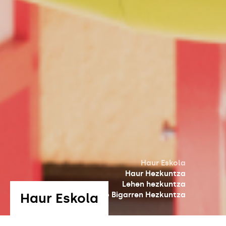
Haur Eskola
Haur Hezkuntza
Lehen hezkuntza
Haur Eskola
Derrigorrezko Bigarren Hezkuntza