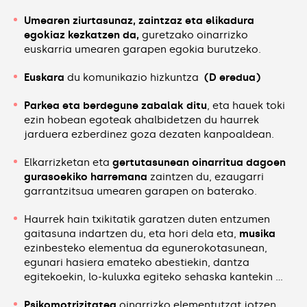
Umearen ziurtasunaz, zaintzaz eta elikadura
egokiaz kezkatzen da,
guretzako oinarrizko
euskarria umearen garapen egokia burutzeko.
Euskara
du komunikazio hizkuntza
(D eredua)
Parkea eta berdegune zabalak ditu
, eta hauek toki
ezin hobean egoteak ahalbidetzen du haurrek
jarduera ezberdinez goza dezaten kanpoaldean.
Elkarrizketan eta
gertutasunean oinarritua dagoen
gurasoekiko harremana
zaintzen du, ezaugarri
garrantzitsua umearen garapen on baterako.
Haurrek hain txikitatik garatzen duten entzumen
gaitasuna indartzen du, eta hori dela eta,
musika
ezinbesteko elementua da egunerokotasunean,
egunari hasiera emateko abestiekin, dantza
egitekoekin, lo-kuluxka egiteko sehaska kantekin …
Psikomotrizitatea
oinarrizko elementutzat jotzen