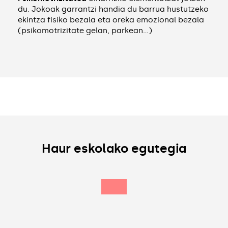
du. Jokoak garrantzi handia du barrua hustutzeko
ekintza fisiko bezala eta oreka emozional bezala
(psikomotrizitate gelan, parkean…)
Haur eskolako egutegia