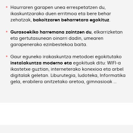
Haurraren garapen unea errespetatzen du,
ikaskuntzarako duen erritmoa eta bere behar
zehatzak,
bakoitzaren beharretara egokituz
.
Gurasoekiko harremana zaintzen du
, elkarrizketan
eta gertutasunean oinarri dadin, umearen
garapenerako ezinbestekoa baita.
Gaur eguneko irakaskuntza metodoei egokitutako
instalakuntza moderno eta
egokituak ditu: WIFI-a
ikastetxe guztian, interneterako konexioa eta arbel
digitalak geletan. Liburutegia, ludoteka, Informatika
gela, erabilera anitzetako aretoa, gimnasioak …