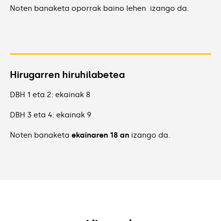
Noten banaketa oporrak baino lehen izango da.
Hirugarren hiruhilabetea
DBH 1 eta 2: ekainak 8
DBH 3 eta 4: ekainak 9
Noten banaketa
ekainaren 18 an
izango da.