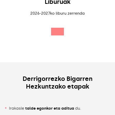
Liburuak
2026-2027ko liburu zerrenda
Derrigorrezko Bigarren
Hezkuntzako etapak
Irakasle
talde egonkor eta aditua
du.