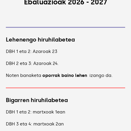
Ebaluazioak 2026 - 2027
Lehenengo hiruhilabetea
DBH 1 eta 2: Azaroak 23
DBH 2 eta 3: Azaroak 24.
Noten banaketa
oporrak baino lehen
izango da.
Bigarren hiruhilabetea
DBH 1 eta 2: martxoak 1ean
DBH 3 eta 4: martxoak 2an