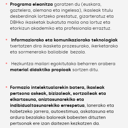
Programa eleanitza
garatzen du (euskara,
gaztelera, alemana eta ingelesa), ikasleak titulu
desberdinak lortzeko prestatuz, gizarteratuz eta
DBHko ikasketak bukatuta maila ona lortuz eta
etorkizun akademiko eta profesionala erraztuz.
Informaziorako eta komunikaziorako teknologiak
txertatzen dira ikasketa prozesurako, ikerketarako
eta sormenerako baliabide bezala.
Hezkuntza mailari egokitutako beharren arabera
material didaktiko propioak
sortzen ditu.
Formazio intelektualarekin batera, ikasleak
pertsona askeak, bizizaleak, sortzaileak eta
elkartasuna, aniztasunarekiko eta
indibidualtasunarekiko errespetua
, lanerako eta
hobetzeko jarrera, autoestimua, askatasuna eta
ardura bezalako baloreak babesten dituzten
pertsonak ere izan daitezen kezkatzen da.