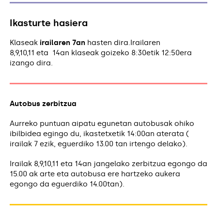
Ikasturte hasiera
Klaseak
irailaren 7an
hasten dira.Irailaren
8,9,10,11 eta 14an klaseak goizeko 8:30etik 12:50era
izango dira.
Autobus zerbitzua
Aurreko puntuan aipatu egunetan autobusak ohiko
ibilbidea egingo du, ikastetxetik 14:00an aterata (
irailak 7 ezik, eguerdiko 13.00 tan irtengo delako).
Irailak 8,9,10,11 eta 14an jangelako zerbitzua egongo da
15.00 ak arte eta autobusa ere hartzeko aukera
egongo da eguerdiko 14.00tan).