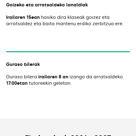
Goizeko eta arratsaldeko lanaldiak
Irailaren 15ean
hasiko dira klaseak goizez eta
arratsaldez eta baita mantenu erdiko zerbitzua ere.
Guraso bilerak
Guraso bilera
irailaren 8 an
izango da arratsaldeko
17:00etan
tutoreekin geletan.