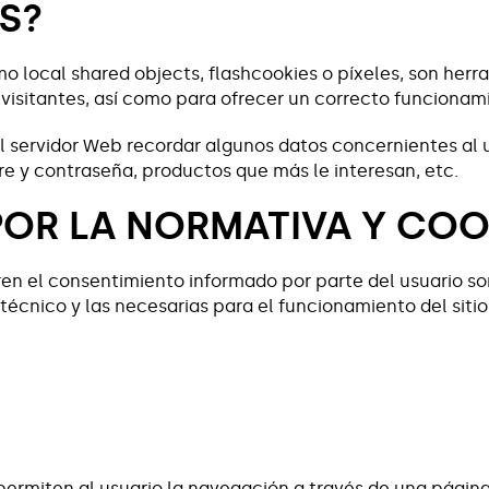
S?
omo local shared objects, flashcookies o píxeles, son h
isitantes, así como para ofrecer un correcto funcionamie
al servidor Web recordar algunos datos concernientes al 
re y contraseña, productos que más le interesan, etc.
POR LA NORMATIVA Y COO
eren el consentimiento informado por parte del usuario son
 técnico y las necesarias para el funcionamiento del sit
ermiten al usuario la navegación a través de una página 