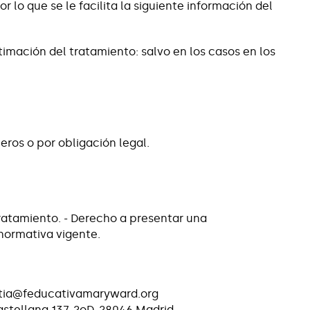
lo que se le facilita la siguiente información del
timación del tratamiento: salvo en los casos en los
ros o por obligación legal.
u tratamiento. - Derecho a presentar una
 normativa vigente.
ostia@feducativamaryward.org
tellana 137, 2oD, 28046 Madrid -