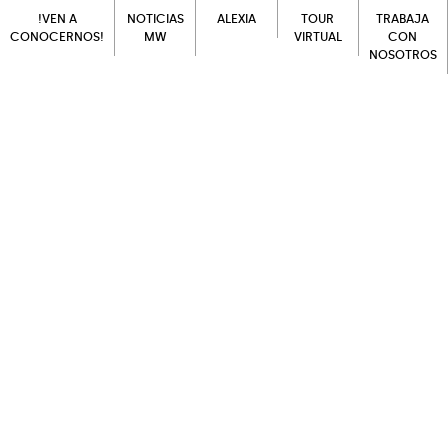
!VEN A
NOTICIAS
ALEXIA
TOUR
TRABAJA
CONOCERNOS!
MW
VIRTUAL
CON
NOSOTROS
ALEXIA
!VEN A
NOTICIAS
TOUR
CONOCERNOS!
MW
VIRTUAL
TRABAJA
CON
NOSOTROS
Hoy celebramos el
¡Día Internacional del Libro!
Se trata de una conmemoración celebrada a
nivel mundial con el objetivo de fomentar la
lectura y la protección de la propiedad
intelectual.
Leer es sinónimo de: Viajar, reflexionar, disfrutar,
emocionar, crecer, sonreír, suspirar, amar, odiar,
crear, compartir, aprender...
Leer es igual a Libertad.
… ¿Te lo vas a perder?