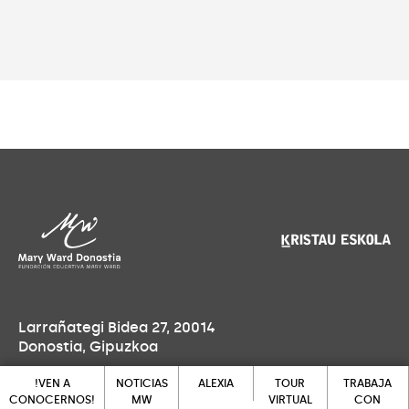
Larrañategi Bidea 27, 20014
Donostia, Gipuzkoa
Lu-Vi: 7:30 - 18:00h
!VEN A
NOTICIAS
ALEXIA
TOUR
TRABAJA
CONOCERNOS!
MW
VIRTUAL
CON
Sa-Do: cerrado