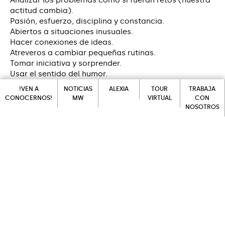
Analizar los problemas como si fueran retos (nuestra
actitud cambia).
Pasión, esfuerzo, disciplina y constancia.
Abiertos a situaciones inusuales.
Hacer conexiones de ideas.
Atreveros a cambiar pequeñas rutinas.
Tomar iniciativa y sorprender.
Usar el sentido del humor.
La creatividad es fruto de la inspiración y del trabajo.
!VEN A
NOTICIAS
ALEXIA
TOUR
TRABAJA
Y, como bien dijo aquel gran genio: “la inspiración
CONOCERNOS!
MW
VIRTUAL
CON
existe, pero te tiene que encontrar trabajando”.
NOSOTROS
ALEXIA
!VEN A
NOTICIAS
TOUR
En la próxima publicación hablaremos sobre pautas
CONOCERNOS!
MW
VIRTUAL
TRABAJA
CON
que ayudan a desarrollar la creatividad tanto desde
NOSOTROS
el colegio como desde casa y os ayudaremos a
reconocer características de personas creativas.