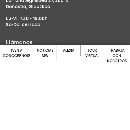
Larrañategi Bidea 27, 20014
Donostia, Gipuzkoa
Lu-Vi: 7:30 - 18:00h
Sa-Do: cerrado
Llámanos
!VEN A
NOTICIAS
ALEXIA
TOUR
TRABAJA
943 452 139
CONOCERNOS!
MW
VIRTUAL
CON
NOSOTROS
ALEXIA
!VEN A
NOTICIAS
TOUR
Ven a visitarnos
CONOCERNOS!
MW
VIRTUAL
TRABAJA
CON
NOSOTROS
Larrañategi Bidea 27, 20014
Donostia, Gipuzkoa
Escríbenos
secretaria.donostia@feducativamaryward.org