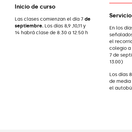
Inicio de curso
Servici
Las clases comienzan el día 7
de
septiembre.
Los días 8,9 ,10,11 y
En los dí
14 habrá clase de 8:30 a 12:50 h
señalados
el recorri
colegio a 
7 de sept
13.00)
Los días 8
de media 
el autobús