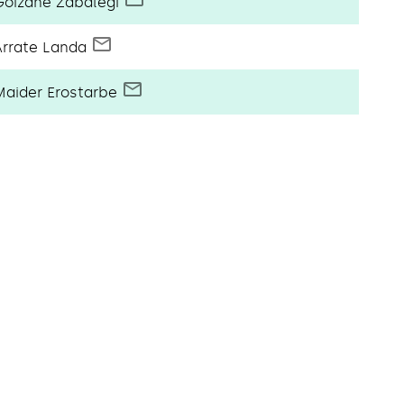
Goizane Zabalegi
Arrate Landa
Maider Erostarbe