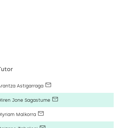
Tutor
Arantza Astigarraga
Miren Jone Sagastume
Myriam Malkorra