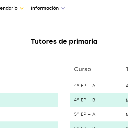
endario
Información
Tutores de primaria
Curso
4º EP – A
4º EP – B
5º EP – A