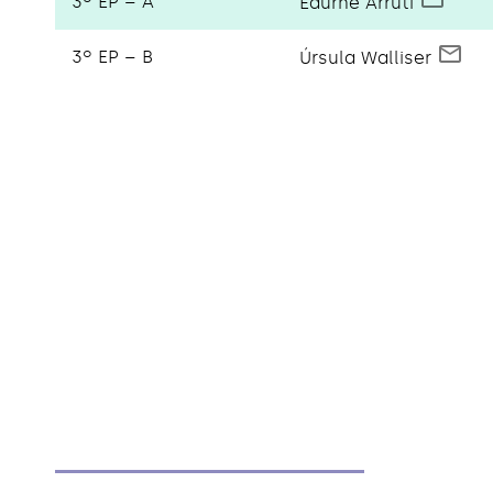
3º EP – A
Edurne Arruti
3º EP – B
Úrsula Walliser