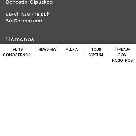
Donostia, Gipuzkoa
Lu-Vi: 7:30 - 18:00h
Sa-Do: cerrado
Llámanos
!VEN A
NEWS MW
ALEXIA
TOUR
TRABAJA
943 452 139
CONOCERNOS!
VIRTUAL
CON
NOSOTROS
NEWS MW
ALEXIA
!VEN A
TOUR
Ven a visitarnos
CONOCERNOS!
VIRTUAL
TRABAJA
CON
Larrañategi Bidea 27, 20014
NOSOTROS
Donostia, Gipuzkoa
Escríbenos
secretaria.donostia@feducativamaryward.org