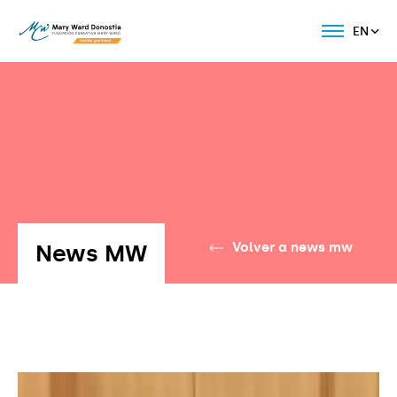
EN
News MW
Volver a news mw