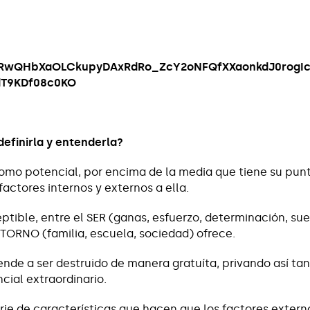
efinirla y entenderla?
mo potencial, por encima de la media que tiene su punt
factores internos y externos a ella.
ptible, entre el SER (ganas, esfuerzo, determinación, sueñ
TORNO (familia, escuela, sociedad) ofrece.
iende a ser destruido de manera gratuíta, privando así tan
cial extraordinario.
serie de características que hacen que los factores exte