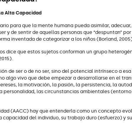
la Alta Capacidad
rio para que la mente humana pueda asimilar, adecuar, c
ser y de sentir de aquellas personas que “despuntan” por
rma inventada de categorizar a los niños (Borland, 2005)
 nos dice que estos sujetos conforman un grupo heterogé
2015).
ión de ser o de no ser, sino del potencial intrínseco a es
o algo vivo que debe empezar a desarrollarse en el tran
tereses, la motivación, la pasión, la persistencia, la autodi
a personalidad, las circunstancias ambientales (entorno) 
cidad (AACC) hay que entenderla como un concepto evol
la capacidad del individuo, su trabajo duro (esfuerzo) y s