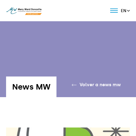
EN
News MW
Volver a news mw