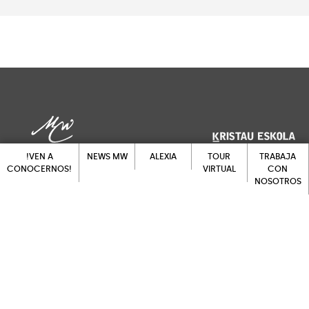
!VEN A
NEWS MW
ALEXIA
TOUR
TRABAJA
CONOCERNOS!
VIRTUAL
CON
NOSOTROS
NEWS MW
ALEXIA
!VEN A
TOUR
Larrañategi Bidea 27, 20014
CONOCERNOS!
VIRTUAL
TRABAJA
Donostia, Gipuzkoa
CON
NOSOTROS
Lu-Vi: 7:30 - 18:00h
Sa-Do: cerrado
Llámanos