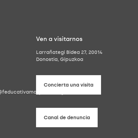
Ven a visitarnos
Larrañategi Bidea 27, 20014
Donostia, Gipuzkoa
Concierta una visita
a@feducativamaryward.org
Concierta una visita
Canal de denuncia
Canal de denuncia