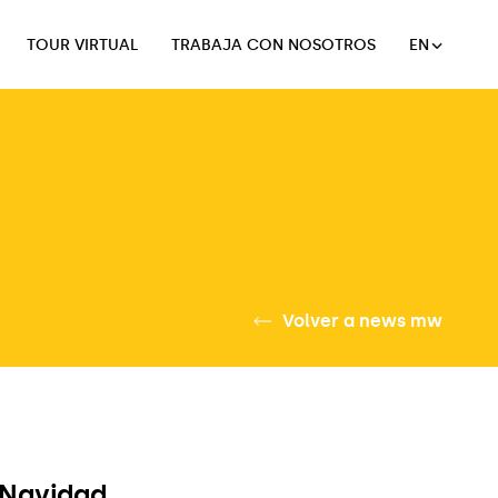
TOUR VIRTUAL
TRABAJA CON NOSOTROS
EN
TOUR VIRTUAL
TRABAJA CON NOSOTROS
Volver a news mw
 Navidad