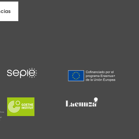
cias
cias